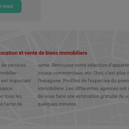
z-nous
location et vente de biens immobiliers
de services
s, terrains,
obilier :
à travers
l est important
çaise en agence
ssance
ibilité
e l’acte de
quelques minutes.