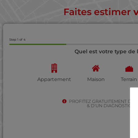
Faites estimer
Step
1
of 4
Quel est votre type de
Appartement
Maison
Terrain
PROFITEZ GRATUITEMENT D'
& D'UN DIAGNOSTIC I