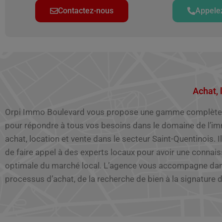
Contactez-nous
Appele
Achat, 
Orpi Immo Boulevard vous propose une gamme complète 
vente. Retrouvez notre sélection d’appartements, maison
pour répondre à tous vos besoins dans le domaine de l’imm
locaux commerciaux, etc. Orpi, c’est plus de 1200 agences 
achat, location et vente dans le secteur Saint-Quentinois. I
l’hexagone. Profitez de l’expertise du premier réseau fran
de faire appel à des experts locaux pour avoir une connai
immobilière. Les différentes agences ont à leur disposition la poss
optimale du marché local. L’agence vous accompagne dans tous les
de vous faire une estimation gratuite de votre bien gratuitement et en
processus d’achat, de la recherche de bien à la signature d