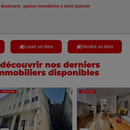
 Boulevard : agence immobilière à Saint-Quentin
Louer un bien
Vendre un bien
découvrir nos derniers
mmobiliers disponibles